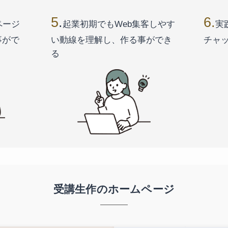
5
.
6.
ページ
起業初期でもWeb集客しやす
実
事がで
い動線を理解し、作る事ができ
チャ
る
受講生作のホームページ